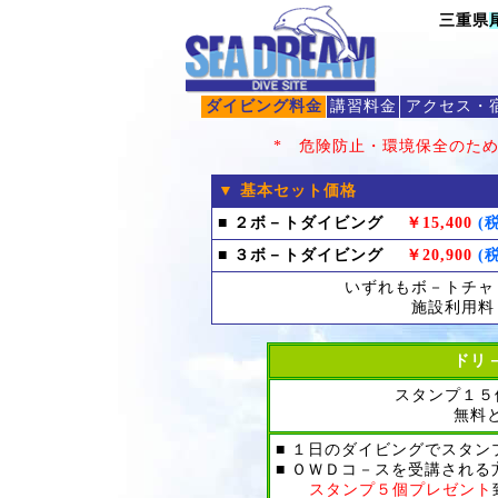
三重県
TE
FA
ダイビング料金
講習料金
アクセス・
* 危険防止・環境保全のた
▼ 基本セット価格
■ ２ボ－トダイビング
￥15,400
(
■ ３ボ－トダイビング
￥20,900
(
いずれもボ－トチャ
施設利用料
ドリ
スタンプ１５
無料
■ １日のダイビングでスタン
■ ＯＷＤコ－スを受講され
スタンプ５個プレゼント